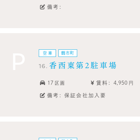
備考:
P
空車
鶴市町
香西東第2駐車場
16.
17
賃料:
4,950
区画
円
備考: 保証会社加入要